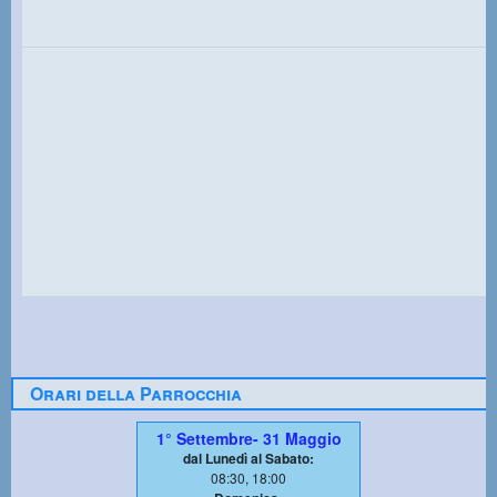
Orari della Parrocchia
1° Settembre- 31 Maggio
dal Lunedì al Sabato:
08:30, 18:00