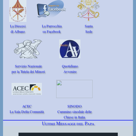
La Diocesi
La Parrocchia
Santa
di Albano
su Facebook
Sede
Servizio Nazionale
Quotidiano
per la Tutela dei Minori
Avvenire
ACEC
SINODO
La Sala Della Comunità
Cammino sinodale delle
Chiese in Italia
Ultimi Messaggi del Papa