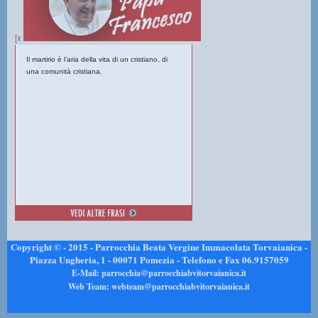
[x
Il martirio è l’aria della vita di un cristiano, di
una comunità cristiana.
Copyright © - 2015 - Parrocchia Beata Vergine Immacolata Torvaianica -
Piazza Ungheria, 1 - 00071 Pomezia - Telefono e Fax 06.9157059
E-Mail: parrocchia@parrocchiabvitorvaianica.it
Web Team: webteam@parrocchiabvitorvaianica.it