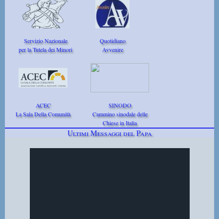
Servizio Nazionale
Quotidiano
per la Tutela dei Minori
Avvenire
ACEC
SINODO
La Sala Della Comunità
Cammino sinodale delle
Chiese in Italia
Ultimi Messaggi del Papa