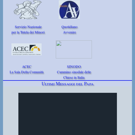
Servizio Nazionale
Quotidiano
per la Tutela dei Minori
Avvenire
ACEC
SINODO
La Sala Della Comunità
Cammino sinodale delle
Chiese in Italia
Ultimi Messaggi del Papa