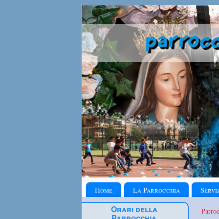
Home
La Parrocchia
Servi
Orari della
Parro
Parrocchia