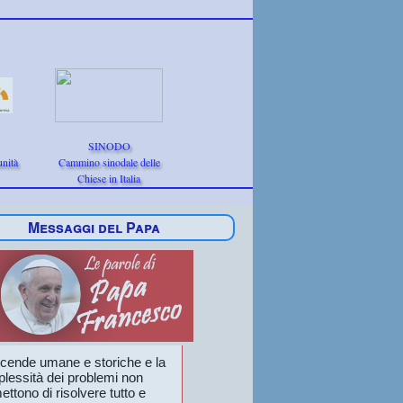
SINODO
nità
Cammino sinodale delle
Chiese in Italia
Messaggi del Papa
icende umane e storiche e la
lessità dei problemi non
ttono di risolvere tutto e