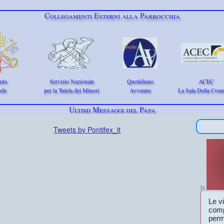
Collegamenti Esterni alla Parrocchia
nta
Servizio Nazionale
Quotidiano
ACEC
ede
per la Tutela dei Minori
Avvenire
La Sala Della Comu
Ultimi Messaggi del Papa
Tweets by Pontifex_it
[x
Le v
comp
perme