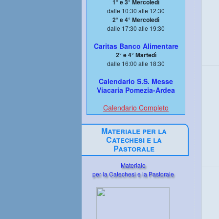
1° e 3° Mercoledì
dalle 10:30 alle 12:30
2° e 4° Mercoledì
dalle 17:30 alle 19:30
Caritas Banco Alimentare
2° e 4° Martedì
dalle 16:00 alle 18:30
Calendario S.S. Messe
Viacaria Pomezia-Ardea
Calendario Completo
Materiale per la
Catechesi e la
Pastorale
Materiale
per la Catechesi e la Pastorale