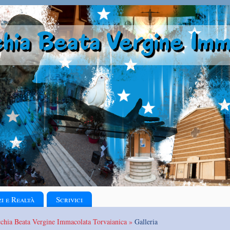
zi e Realtà
Scrivici
cchia Beata Vergine Immacolata Torvaianica »
Galleria