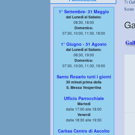
7) Gal
Scene 
1° Settembre- 31 Maggio
dal Lunedì al Sabato:
Ga
08:30, 18:00
Domenica:
07:30, 10:00, 11:30, 18:00
Gal
1° Giugno - 31 Agosto
dal Lunedì al Sabato:
08:30, 19:00
Domenica:
07:30, 10:00, 11:30, 19:00
Santo Rosario tutti i giorni
30 minuti prima della
S. Messa Vespertina
Ufficio Parrocchiale
Martedì
dalle 17:00 alle 18:00
Venerdì
dalle 18:30 alle 19:30
Caritas Centro di Ascolto