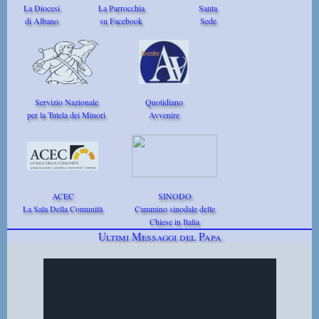
La Diocesi
La Parrocchia
Santa
di Albano
su Facebook
Sede
Servizio Nazionale
Quotidiano
per la Tutela dei Minori
Avvenire
ACEC
SINODO
La Sala Della Comunità
Cammino sinodale delle
Chiese in Italia
Ultimi Messaggi del Papa