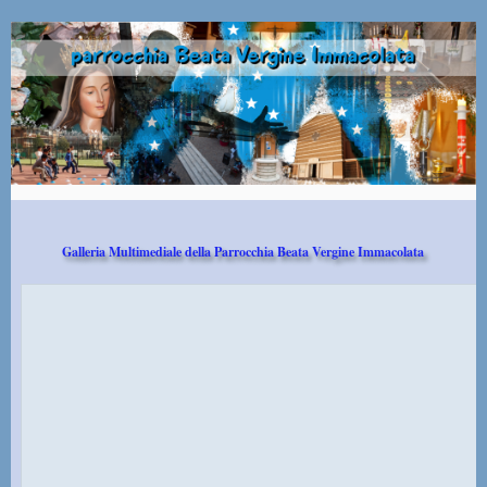
Galleria Multimediale della Parrocchia Beata Vergine Immacolata