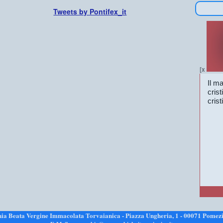
Tweets by Pontifex_it
[x
Il ma
cris
crist
hia Beata Vergine Immacolata Torvaianica - Piazza Ungheria, 1 - 00071 Pomezi