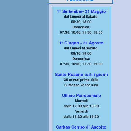
1° Settembre- 31 Maggio
dal Lunedì al Sabato:
08:30, 18:00
Domenica:
07:30, 10:00, 11:30, 18:00
1° Giugno - 31 Agosto
dal Lunedì al Sabato:
08:30, 19:00
Domenica:
07:30, 10:00, 11:30, 19:00
Santo Rosario tutti i giorni
30 minuti prima della
S. Messa Vespertina
Ufficio Parrocchiale
Martedì
dalle 17:00 alle 18:00
Venerdì
dalle 18:30 alle 19:30
Caritas Centro di Ascolto