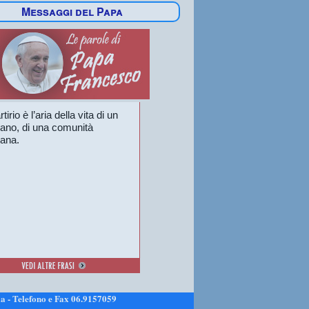
Messaggi del Papa
rtirio è l’aria della vita di un
tiano, di una comunità
iana.
a - Telefono e Fax 06.9157059