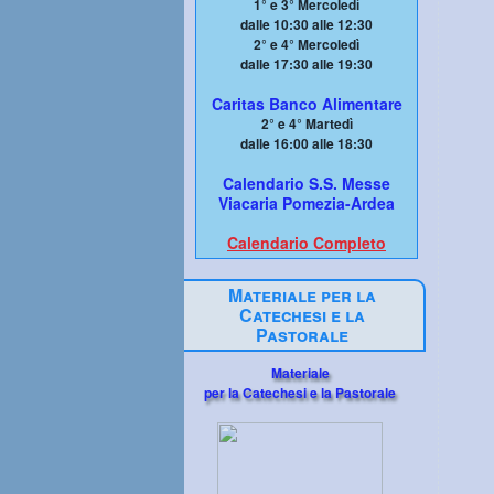
1° e 3° Mercoledì
dalle 10:30 alle 12:30
2° e 4° Mercoledì
dalle 17:30 alle 19:30
Caritas Banco Alimentare
2° e 4° Martedì
dalle 16:00 alle 18:30
Calendario S.S. Messe
Viacaria Pomezia-Ardea
Calendario Completo
Materiale per la
Catechesi e la
Pastorale
Materiale
per la Catechesi e la Pastorale