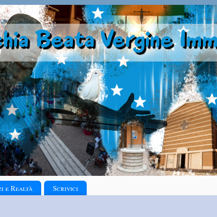
zi e Realtà
Scrivici