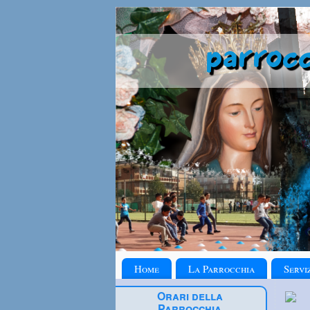
Home
La Parrocchia
Servi
Orari della
Parrocchia