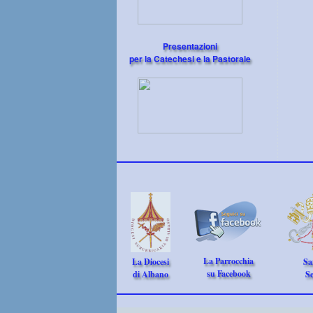
Presentazioni
per la Catechesi e la Pastorale
La Parrocchia
La Diocesi
Sa
su Facebook
di Albano
S