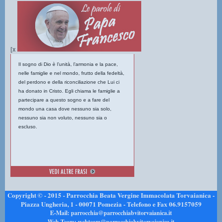
[x
Il sogno di Dio è l’unità, l’armonia e la pace,
nelle famiglie e nel mondo, frutto della fedeltà,
del perdono e della riconciliazione che Lui ci
ha donato in Cristo. Egli chiama le famiglie a
partecipare a questo sogno e a fare del
mondo una casa dove nessuno sia solo,
nessuno sia non voluto, nessuno sia o
escluso.
Copyright © - 2015 - Parrocchia Beata Vergine Immacolata Torvaianica -
Piazza Ungheria, 1 - 00071 Pomezia - Telefono e Fax 06.9157059
E-Mail: parrocchia@parrocchiabvitorvaianica.it
Web Team: webteam@parrocchiabvitorvaianica.it