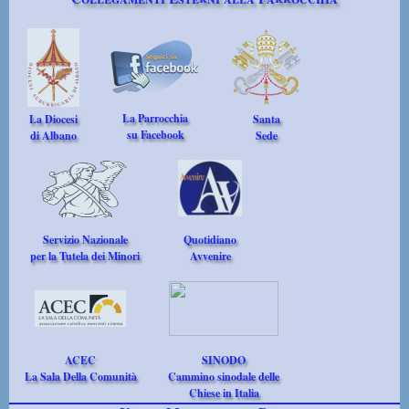
La Parrocchia
La Diocesi
Santa
su Facebook
di Albano
Sede
Servizio Nazionale
Quotidiano
per la Tutela dei Minori
Avvenire
ACEC
SINODO
La Sala Della Comunità
Cammino sinodale delle
Chiese in Italia