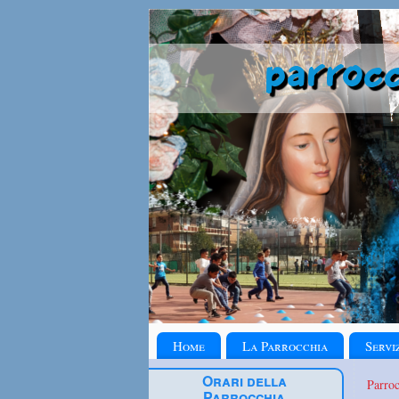
Home
La Parrocchia
Servi
Orari della
Parro
Parrocchia