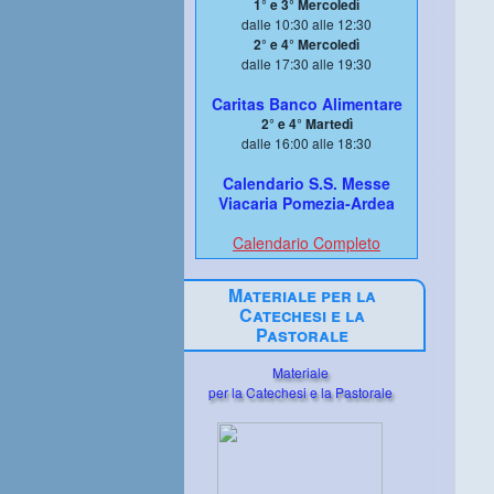
1° e 3° Mercoledì
dalle 10:30 alle 12:30
2° e 4° Mercoledì
dalle 17:30 alle 19:30
Caritas Banco Alimentare
2° e 4° Martedì
dalle 16:00 alle 18:30
Calendario S.S. Messe
Viacaria Pomezia-Ardea
Calendario Completo
Materiale per la
Catechesi e la
Pastorale
Materiale
per la Catechesi e la Pastorale