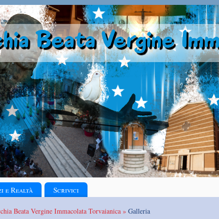
zi e Realtà
Scrivici
cchia Beata Vergine Immacolata Torvaianica »
Galleria