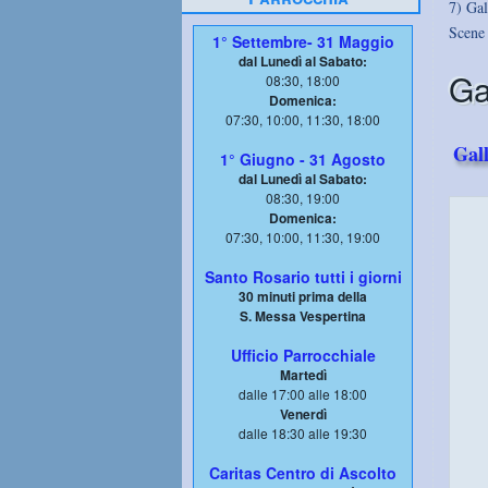
7) Gal
Scene 
1° Settembre- 31 Maggio
dal Lunedì al Sabato:
Ga
08:30, 18:00
Domenica:
07:30, 10:00, 11:30, 18:00
Gal
1° Giugno - 31 Agosto
dal Lunedì al Sabato:
08:30, 19:00
Domenica:
07:30, 10:00, 11:30, 19:00
Santo Rosario tutti i giorni
30 minuti prima della
S. Messa Vespertina
Ufficio Parrocchiale
Martedì
dalle 17:00 alle 18:00
Venerdì
dalle 18:30 alle 19:30
Caritas Centro di Ascolto